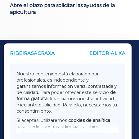
Abre el plazo para solicitar las ayudas de la
apicultura
RIBEIRASACRAXA
EDITORIAL XA
OUTROS PERIÓDICOS
GALICIAXA
Nuestro contenido está elaborado por
profesionales, es independiente y
LUGOXA
garantizamos información veraz, contrastada y
de calidad. Para poder ofrecer este servicio
de
forma gratuita
, financiamos nuestra actividad
TERRACHAXA
mediante publicidad. Para ello, necesitamos tu
consentimiento.
SARRIAXA
Si aceptas, utilizaremos
cookies de analítica
para medir nuestra audiencia. También
AMARIÑAXA
utilizaremos
cookies de marketing
para
mostrar publicidad de terceros.