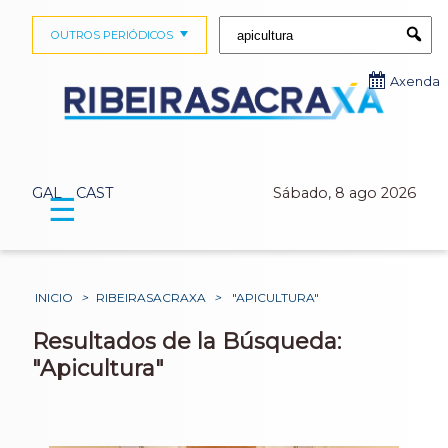
Buscar:
OUTROS PERIÓDICOS
Submi
Axenda
GAL
CAST
Sábado, 8 ago 2026
☰
INICIO
>
RIBEIRASACRAXA
>
"APICULTURA"
Resultados de la Búsqueda:
"Apicultura"