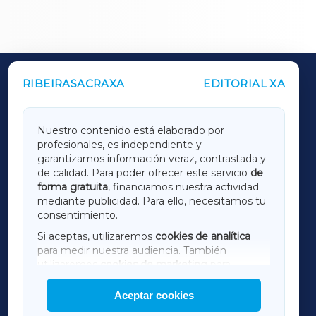
RIBEIRASACRAXA
EDITORIAL XA
OUTROS PERIÓDICOS
GALICIAXA
Nuestro contenido está elaborado por
No hay más
profesionales, es independiente y
resultados que
LUGOXA
garantizamos información veraz, contrastada y
mostrar. Estás viendo
de calidad. Para poder ofrecer este servicio
de
un total de 37
forma gratuita
, financiamos nuestra actividad
TERRACHAXA
resultados en
mediante publicidad. Para ello, necesitamos tu
RibeiraSacraXa y
consentimiento.
resto de cabeceras
SARRIAXA
de GaliciaXa desde el
Si aceptas, utilizaremos
cookies de analítica
día 01-01-2015 hasta
para medir nuestra audiencia. También
hoy para el término
AMARIÑAXA
utilizaremos
cookies de marketing
para
de búsqueda:
mostrar publicidad de terceros.
"alameda".
Aceptar cookies
RIBEIRASACRAXA
Asimismo, puedes personalizar la elección de
las cookies que deseas permitir.