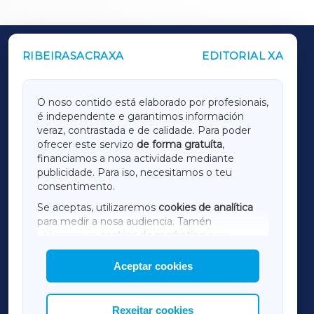
RIBEIRASACRAXA
EDITORIAL XA
OUTROS PERIÓDICOS
GALICIAXA
O noso contido está elaborado por profesionais,
é independente e garantimos información
LUGOXA
veraz, contrastada e de calidade. Para poder
ofrecer este servizo
de forma gratuíta
,
financiamos a nosa actividade mediante
TERRACHAXA
publicidade. Para iso, necesitamos o teu
consentimento.
SARRIAXA
Se aceptas, utilizaremos
cookies de analítica
para medir a nosa audiencia. Tamén
AMARIÑAXA
utilizaremos
cookies de marketing
para
mostrar publicidade de terceiros.
Aceptar cookies
RIBEIRASACRAXA
Así mesmo, podes personalizar a elección das
cookies que desexas permitir.
ACORUÑAXA
Rexeitar cookies