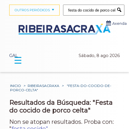
Buscar:
OUTROS PERIÓDICOS
Submi
Axenda
GAL
Sábado, 8 ago 2026
☰
INICIO
>
RIBEIRASACRAXA
>
"FESTA-DO-COCIDO-DE-
PORCO-CELTA"
Resultados da Búsqueda: "Festa
do cocido de porco celta"
Non se atopan resultados. Proba con:
"
festa cocido"