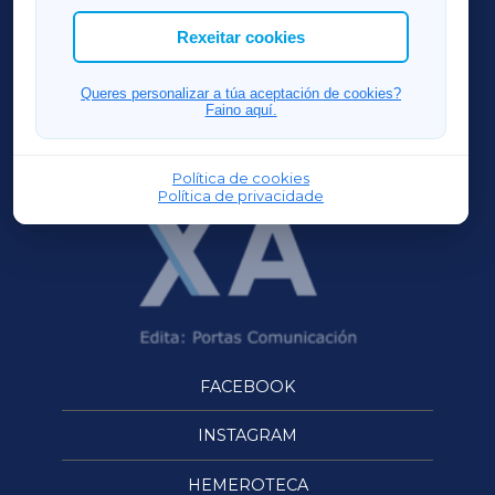
ACORUÑAXA
Rexeitar cookies
FERROLXA
Queres personalizar a túa aceptación de cookies?
Faino aquí.
OURENSEXA
Política de cookies
Política de privacidade
FACEBOOK
INSTAGRAM
HEMEROTECA