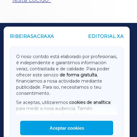
RIBEIRASACRAXA
EDITORIAL XA
OUTROS PERIÓDICOS
GALICIAXA
O noso contido está elaborado por profesionais,
é independente e garantimos información
LUGOXA
veraz, contrastada e de calidade. Para poder
ofrecer este servizo
de forma gratuíta
,
financiamos a nosa actividade mediante
TERRACHAXA
publicidade. Para iso, necesitamos o teu
consentimento.
SARRIAXA
Se aceptas, utilizaremos
cookies de analítica
para medir a nosa audiencia. Tamén
AMARIÑAXA
utilizaremos
cookies de marketing
para
mostrar publicidade de terceiros.
Aceptar cookies
RIBEIRASACRAXA
Así mesmo, podes personalizar a elección das
cookies que desexas permitir.