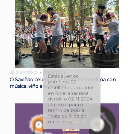
O SAVIÑAO
27/08/2025
Estás a ver os
O Saviñao celebra a IV Festa da Vendima con
primeiros 66
música, viño e artesanía
resultados atopados
en RibeiraSacraXa
dende o 02-11-2024
ata hoxe para o
termo de busca
"festa da filloa de
muimenta"