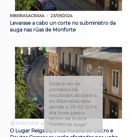
RIBEIRASACRAXA
23/09/2024
Levarase a cabo un corte no subministro da
auga nas rúas de Monforte
Estás a ver os
primeiros 66
resultados atopados
en RibeiraSacraXa
dende o 29-02-2024
ata hoxe para o
termo de busca
MONFORTE
02/09/2024
"cortes de auga"
O Lugar Reigada, a rúa Rosalía de Castro e