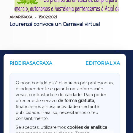
AMARIÑAXA
15/02/2021
Lourenzá convoca un Carnaval virtual
RIBEIRASACRAXA
EDITORIAL XA
OUTROS PERIÓDICOS
GALICIAXA
O noso contido está elaborado por profesionais,
é independente e garantimos información
LUGOXA
veraz, contrastada e de calidade. Para poder
ofrecer este servizo
de forma gratuíta
,
financiamos a nosa actividade mediante
TERRACHAXA
publicidade. Para iso, necesitamos o teu
consentimento.
SARRIAXA
Se aceptas, utilizaremos
cookies de analítica